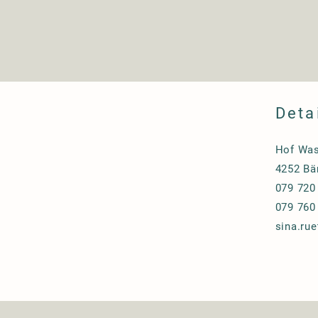
Deta
Hof Was
4252 Bä
079 720
079 760
sina.ru